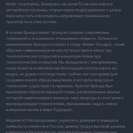
Motor Corporation, базируясь на своем 53-летнем опыте в
автомобилестроении, открыл новое подразделение с целью
перезапустить и возглавить направление премиального
транспорта на электротяге.
В основе бренда лежит тренд на слияние современных
технологий и осознанного отношения к планете. Латинское
наименование бренда отсылает к слову «Вояж» (Voyage), таким
образом символизируя начало путешествия в новую эру
технологических открытий в концепции Новая эра
технологических открытий. Мы прощаемся с тем временем,
когда планета позволяла нам беспощадно использовать ее
недра, не думая о последствиях. Сейчас настало время для
создания нового образа мышления, в котором природа и
технологии существуют в гармонии. Логотип бренда был
вдохновлен образом парящей птицы, расправленные крылья
которой символизируют великую силу природы в сочетании с
инновационными технологиями, призванными задать новое
измерение жизни в мире будущего.
Модели VOYAH продолжают укреплять доверие и повышать
лояльность клиентов в России, демонстрируя высокий уровень
комфорта и безопасности, непревзойденные технические