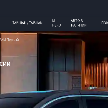
M-
АВТО В
ТАЙШАН / TAISHAN
ПОК
HERO
НАЛИЧИИ
REAM Первый
M
РСИИ