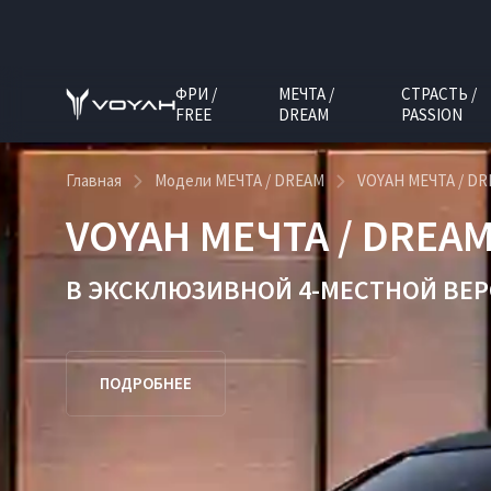
ФРИ /
МЕЧТА /
СТРАСТЬ /
FREE
DREAM
PASSION
Главная
Модели МЕЧТА / DREAM
VOYAH МЕЧТА / D
VOYAH МЕЧТА / DREA
В ЭКСКЛЮЗИВНОЙ
4-МЕСТНОЙ ВЕ
ПОДРОБНЕЕ