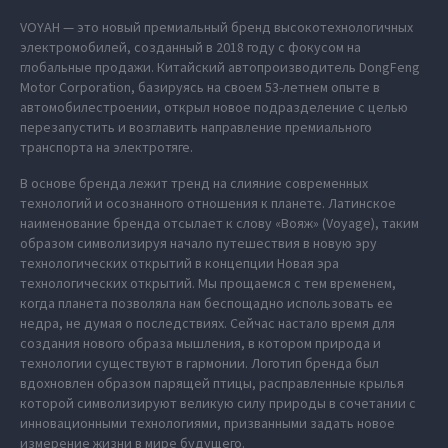
VOYAH — это новый премиальный бренд высокотехнологичных
электромобилей, созданный в 2018 году с фокусом на
глобальные продажи. Китайский автопроизводитель DongFeng
Motor Corporation, базируясь на своем 53-летнем опыте в
автомобилестроении, открыл новое подразделение с целью
перезапустить и возглавить направление премиального
транспорта на электротяге.
В основе бренда лежит тренд на слияние современных
технологий и осознанного отношения к планете. Латинское
наименование бренда отсылает к слову «Вояж» (Voyage), таким
образом символизируя начало путешествия в новую эру
технологических открытий в концепции Новая эра
технологических открытий. Мы прощаемся с тем временем,
когда планета позволяла нам беспощадно использовать ее
недра, не думая о последствиях. Сейчас настало время для
создания нового образа мышления, в котором природа и
технологии существуют в гармонии. Логотип бренда был
вдохновлен образом парящей птицы, расправленные крылья
которой символизируют великую силу природы в сочетании с
инновационными технологиями, призванными задать новое
измерение жизни в мире будущего.