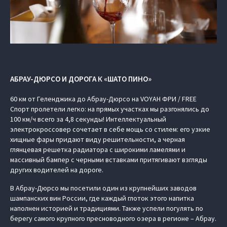
АБРАУ-ДЮРСО И ДОРОГА К «ШАТО ПИНО»
60 км от Геленджика до Абрау-Дюрсо на VOYAH ФРИ / FREE
Спорт пролетели легко: на прямых участках мы разгонялись до
100 км/ч всего за 4,8 секунды! Интеллектуальный
электрокроссовер сочетает в себе мощь со стилем: его узкие
хищные фары придают виду решительности, а черная
глянцевая решетка радиатора с широкими ламелями и
массивный бампер с черными вставками притягивают взгляды
других водителей на дороге.
В Абрау-Дюрсо мы посетили один из крупнейших заводов
шампанских вин России, где каждый глоток этого напитка
наполнен историей и традициями. Также успели погулять по
берегу самого крупного пресноводного озера в регионе – Абрау.