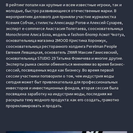
В рейтинг попали как крупные и всем известные игроки, так и
молодые, быстро развивающиеся отечественные марки. В
мероприятиях делового дня приняли участие журналистка
Ксения Собчак, стилисты Александр Рогов и Алексей Сухарев,
эксперт e-commerce Анастасия Полетаева, соосновательница
Monochrome Алиса Боха, модель и fashion-блогер Асмат Чкотуа,
основательница магазина 2MOOD Кристина Хоронжук,
соосновательница ресторанного холдинга Perelman People
Евгения Левшицкая, основатель ZNWR Максим Ганисевский,
основательница STUDIO 29 Татьяна Фомичева и многие другие.
Эксперты рынка смогли обменяться мнениями во время бизнес-
сессий, посвященных моде как бизнесу. Во время первой
сессии участники поговорили о том, чем индустрия моды
сегодня может быт привлекательна для профессиональных
инвесторов и инвестиционных фондов, вторая сессия была
посвящена заработку на индустрии моды, последняя же
раскрыла тему модного продукта: как его создать, грамотно
прорекламировать и продать.