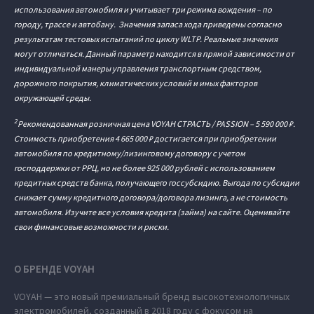
использования автомобиля и учитывает три режима вождения – по
городу, трассе и автобану. Значения запаса хода приведены согласно
результатам тестовых испытаний по циклу WLTP. Реальные значения
могут отличаться. Данный параметр находится в прямой зависимости от
индивидуальной манеры управления транспортным средством,
дорожного покрытия, климатических условий и иных факторов
окружающей среды.
2
Рекомендованная розничная цена VOYAH СТРАСТЬ / PASSION – 5 590 000 ₽.
Стоимость приобретения 4 665 000 ₽ достигается при приобретении
автомобиля по кредитному/лизинговому договору с учетом
господдержки от РРЦ, но не более 925 000 рублей с использованием
кредитных средств банка, получающего госсубсидию. Выгода по субсидии
снижает сумму кредитного договора/договора лизинга, а не стоимость
автомобиля. Изучите все условия кредита (займа) на сайте. Оценивайте
свои финансовые возможности и риски.
О БРЕНДЕ VOYAH
VOYAH — это новый премиальный бренд высокотехнологичных
электромобилей, созданный в 2018 году с фокусом на