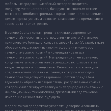
глобальные продажи. Китайский автопроизводитель
DongFeng Motor Corporation, базируясь на своем 56-летнем
опыте в автомобилестроении, открыл новое подразделение с
целью перезапустить и возглавить направление премиального
транспорта на электротяге.
В основе бренда лежит тренд на слияние современных
технологий и осознанного отношения к планете. Латинское
наименование бренда отсылает к слову «Вояж» (Voyage), таким
образом символизируя начало путешествия в новую эру
технологических открытий в концепции Новая эра
технологических открытий. Мы прощаемся с тем временем,
когда планета позволяла нам беспощадно использовать ее
недра, не думая о последствиях. Сейчас настало время для
создания нового образа мышления, в котором природа и
технологии существуют в гармонии. Логотип бренда был
вдохновлен образом парящей птицы, расправленные крылья
которой символизируют великую силу природы в сочетании с
инновационными технологиями, призванными задать новое
измерение жизни в мире будущего.
Модели VOYAH продолжают укреплять доверие и повышать
лояльность клиентов в России, демонстрируя высокий уровень