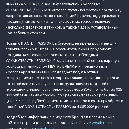
минивэне МЕЧТА / DREAM+ и флагманском кроссовер
VOYAH ТАЙШАН / TAISHAN. Интеллектуальная система вождения,
разработанная совместно с компанией Huawei, поддерживает
продвинутый автопилот для скоростных трасс и включает
несколько десятков датчиков, а также лидар, установленный
над лобовым стеклом.
Новый СТРАСТЬ / PASSION L в ближайшее время доступен для
покупки только в Китае. На российском рынке продолжит
продаваться текущая версия модели – гибридный
VOYAH СТРАСТЬ / PASSION. Представительский седан, наряду с
роскошным минивэном МЕЧТА / DREAM и инновационным
кроссовером ФРИ / FREE, подпадает под действие
госпрограммы льготного автокредитования и лизинга, в рамках
которой клиенты получают выгоду на покупку моделей с
гибридной силовой установкой в размере 35% (но не более 925
000 рублей). Таким образом, при рекомендованной розничной
цене 5 590 000 рублей, клиенты имеют возможность приобрести
2
новейший VOYAH СТРАСТЬ / PASSION за 4 665 000
рублей.
Подробную информацию о моделях бренда в России можно
найти на странице официального сайта VOYAH:
voyah.ru
и в
телеграм-канале
voyah_rus
.