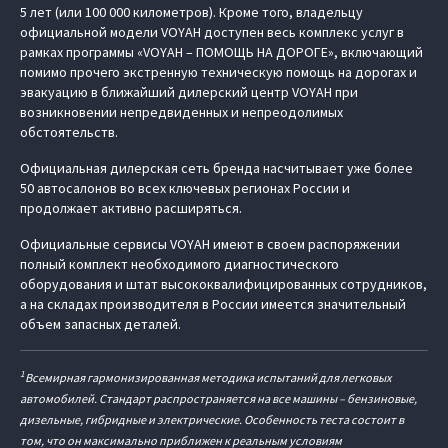
5 лет (или 100 000 километров). Кроме того, владельцу
официальной модели VOYAH доступен весь комплекс услуг в
рамках программы «VOYAH – ПОМОЩЬ НА ДОРОГЕ», включающий
помимо прочего экстренную техническую помощь на дорогах и
эвакуацию в ближайший дилерский центр VOYAH при
возникновении непредвиденных и непреодолимых
обстоятельств.
Официальная дилерская сеть бренда насчитывает уже более
50 автосалонов во всех ключевых регионах России и
продолжает активно расширяться.
Официальные сервисы VOYAH имеют в своем распоряжении
полный комплект необходимого диагностического
оборудования и штат высококвалифицированных сотрудников,
а на складах производителя в России имеется значительный
объем запасных деталей.
1
Всемирная гармонизированная методика испытаний для легковых
автомобилей. Стандарт распространяется на все машины – бензиновые,
дизельные, гибридные и электрические. Особенность теста состоит в
том, что он максимально приближен к реальным условиям