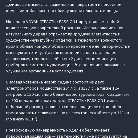
дюймовые диски с гальваническим покрытием и логотипом
компании добавляют его облику внушительность и мощь.
Интерьер VOYAH СТРАСТЬ / PASSION L представляет собой
квинтэссенцию современной роскоши. Использование шпона
натурального дерева отражает природную элегантность и
художественную глубину отделки, а технология волнистого
кроя в обивке комфортабельных кресел – ее неповторимость и
высокую эстетику. Дизайн передней панели стал более
лаконичным, теперь на ней всего 2 дисплея: комбинации
приборов и системы мультимедиа. Это решение повлияло на
улучшение эргономики места водителя.
Силовая установка нового седана состоит из двух
электромоторов мощностью 204 л.с. и 313 л.с., а также 1,5-
литрового 150-сильного бензинового турбомотора. Созданный
на 800-вольтовой архитектуре, СТРАСТЬ / PASSION L имеет
небольшой расход топлива в смешанном цикле и способен
преодолевать исключительно на электрической тяге до 328 км
1
(по циклу WLTP
).
Превосходную маневренность модели обеспечивает
поворотная задняя ось — эта технология уже используется на