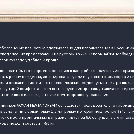
беспечение полностью адаптировано для использования в России: ик
 уведомления представлены на русском языке. Теперь найти необхо
алом гораздо удобнее и проще.
позволит быстро сориентироваться в настройках, получить информа
брать режим вождения, активировать ту или иную опцию комфорта и с
ки и описания систем — от всевозможных продвинутых электронных а
ых функций комфорта — полностью русифицированы, включая интерф
и точечного массажа, а также других органов управления.
минивэн VOYAH МЕЧТА / DREAM оснащается последовательно-гибридно
в сочетании с бензиновым 1,5-литровым мотором мощностью 394 л. с. 
ню» с места премиальный вэн разменивает за 6,6 секунды, а его пиков
хода модели составит 750 км.