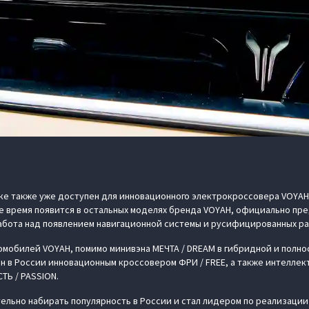
ке также уже доступен для инновационного электрокроссовера VOYAH
е время появится в остальных моделях бренда VOYAH, официально пре
абота над появлением навигационной системы и русифицированных р
мобилей VOYAH, помимо минивэна МЕЧТА / DREAM в гибридной и полн
 в России инновационным кроссовером ФРИ / FREE, а также интеллек
ТЬ / PASSION.
льно набирать популярность в России и стал лидером по реализации