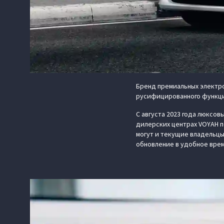
Бренд премиальных электр
русифицированного функци
С августа 2023 года люксо
дилерских центрах VOYAH п
могут и текущие владельцы
обновление в удобное врем