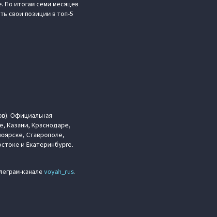
. По итогам семи месяцев
ть свои позиции в топ-5
ов). Официальная
е, Казани, Краснодаре,
ноярске, Ставрополе,
стоке и Екатеринбурге.
елеграм-канале
voyah_rus
.