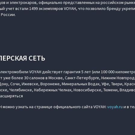
идов и электрокаров, официально представленных на российском рынке
ый учет встали 1499 экземпляров VOYAH, что позволило бренду укрепи
 России.
ЛЕРСКАЯ СЕТЬ
лектромобили VOYAH действует гарантия 5 лет (или 100 000 километр
т уже более 30 салонов в Москве, Санкт-Петербурге, Нижнем Новгород
ону, Сочи, Ижевске, Воронеже, Минеральных Водах, Уфе, Твери, Крас
ске, Челябинске, Набережных Челнах, Новосибирске, Тюмени, Владиво
расширяться
 можно узнать на странице официального сайта VOYAH:
voyah.ru
и в т