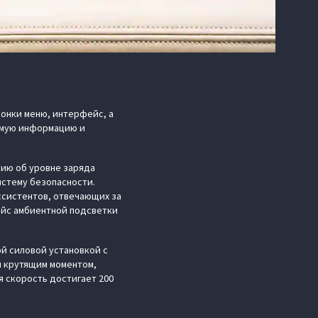
онки меню, интерфейс, а
димую информацию и
цию об уровне заряда
истему безопасности.
ссистентов, отвечающих за
ейс амбиентной подсветки
й силовой установкой с
и крутящим моментом,
ая скорость достигает 200