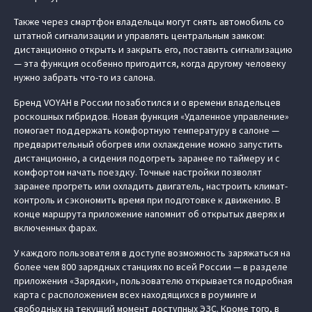
Также через смартфон владельцы могут снять автомобиль со
штатной сигнализации и управлять центральным замком:
дистанционно открыть и закрыть его, поставить сигнализацию
— эта функция особенно пригодится, когда другому человеку
нужно забрать что-то из салона.
Бренд VOYAH в России позаботился и о времени владельцев
роскошных гибридов. Новая функция «Удаленное управление»
помогает поддержать комфортную температуру в салоне —
предварительный обогрев или охлаждение можно запустить
дистанционно, а сидения подогреть заранее по таймеру и с
комфортом начать поездку. Точные настройки позволят
заранее прогреть или охладить двигатель, настроить климат-
контроль и сэкономить время при подготовке к движению. В
конце маршрута приложение напомнит об открытых дверях и
включенных фарах.
У каждого пользователя в доступе возможность заряжаться на
более чем 800 зарядных станциях по всей России — в разделе
приложения «Зарядки», пользователю открывается подробная
карта с расположением всех находящихся в роуминге и
свободных на текущий момент доступных ЭЗС. Кроме того, в