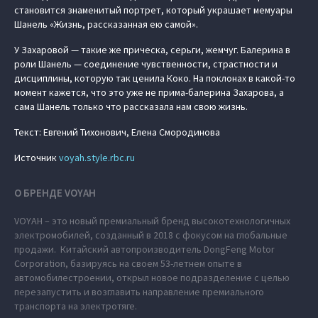
становится знаменитый портрет, который украшает мемуары
Шанель «Жизнь, рассказанная ею самой».
У Захаровой — такие же прическа, серьги, жемчуг. Балерина в
роли Шанель — соединение чувственности, страстности и
дисциплины, которую так ценила Коко. На поклонах в какой-то
момент кажется, что это уже не прима-балерина Захарова, а
сама Шанель только что рассказала нам свою жизнь.
Текст: Евгений Тихонович, Елена Смородинова
Источник
voyah.style.rbc.ru
О БРЕНДЕ VOYAH
VOYAH – это новый премиальный бренд высокотехнологичных
электромобилей, созданный в 2018 с фокусом на глобальные
продажи. Китайский автопроизводитель DongFeng Motor
Corporation, базируясь на своем 53-летнем опыте в
автомобилестроении, открыл новое подразделение с целью
перезапустить и возглавить направление премиального
транспорта на электротяге.