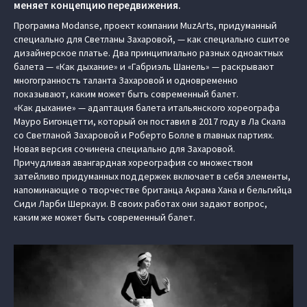
меняет концепцию передвижения.
Программа Modanse, проект компании MuzArts, придуманный
специально для Светланы Захаровой, — как специально сшитое
дизайнерское платье. Два принципиально разных одноактных
балета — «Как дыхание» и «Габриэль Шанель» — раскрывают
многогранность таланта Захаровой и одновременно
показывают, каким может быть современный балет.
«Как дыхание» — адаптация балета итальянского хореографа
Мауро Бигонцетти, который он поставил в 2017 году в Ла Скала
со Светланой Захаровой и Роберто Болле в главных партиях.
Новая версия сочинена специально для Захаровой.
Причудливая авангардная хореография со множеством
затейливо придуманных поддержек включает в себя элементы,
напоминающие о творчестве британца Акрама Хана и бельгийца
Сиди Ларби Шеркауи. В своих работах они задают вопрос,
каким же может быть современный балет.