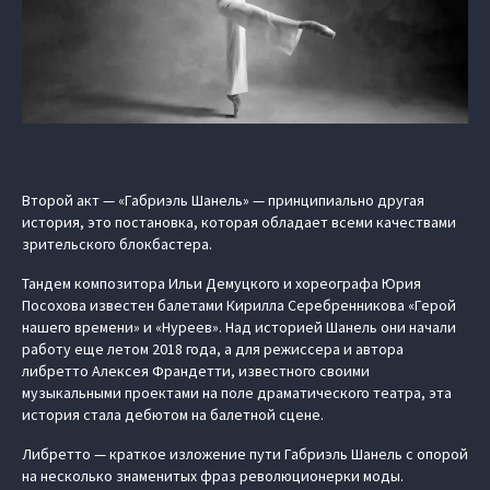
Второй акт — «Габриэль Шанель» — принципиально другая
история, это постановка, которая обладает всеми качествами
зрительского блокбастера.
Тандем композитора Ильи Демуцкого и хореографа Юрия
Посохова известен балетами Кирилла Серебренникова «Герой
нашего времени» и «Нуреев». Над историей Шанель они начали
работу еще летом 2018 года, а для режиссера и автора
либретто Алексея Франдетти, известного своими
музыкальными проектами на поле драматического театра, эта
история стала дебютом на балетной сцене.
Либретто — краткое изложение пути Габриэль Шанель с опорой
на несколько знаменитых фраз революционерки моды.