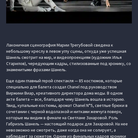
Лаконичная сценография Марии Трегубовой сведена к
небольшому креслу в левом углу сцены, откуда уже успешная
Шанель смотрит на мир, и видеопроекциям (художник Илья
Старилов), чередующим кадры, стилизованные под хронику, со
знаменитыми фразами Шанель.
Еще один главный герой спектакля — 85 костюмов, которые
специально для балета создал Chanel под руководством
Виржини Виар, креативного директора дома моды. В одном
акте балета — все, благодаря чему Шанель вошла в историю.
Твид, купальные костюмы, аромат Chanel N°5, светлые брюки в
сочетании с черной водолазкой и нитками жемчуга поверх,
которые мы видим в финале на Светлане Захаровой. Роль
Габриэль Шанель — настоящий подарок для Захаровой. На нее
невозможно не смотреть, даже когда она не солирует, а
наблюдает за сюжетом. Одним из финальных кадров хроники