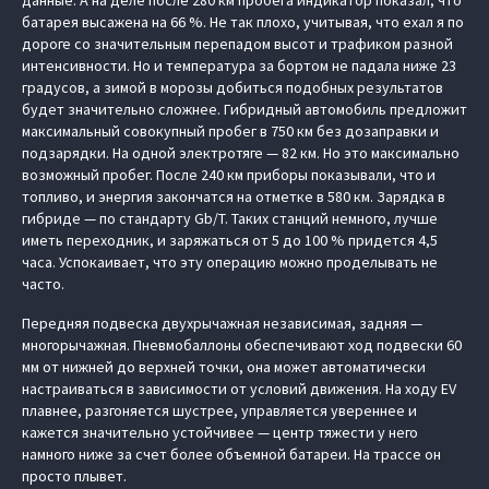
данные. А на деле после 280 км пробега индикатор показал, что
батарея высажена на 66 %. Не так плохо, учитывая, что ехал я по
дороге со значительным перепадом высот и трафиком разной
интенсивности. Но и температура за бортом не падала ниже 23
градусов, а зимой в морозы добиться подобных результатов
будет значительно сложнее. Гибридный автомобиль предложит
максимальный совокупный пробег в 750 км без дозаправки и
подзарядки. На одной электротяге — 82 км. Но это максимально
возможный пробег. После 240 км приборы показывали, что и
топливо, и энергия закончатся на отметке в 580 км. Зарядка в
гибриде — по стандарту Gb/T. Таких станций немного, лучше
иметь переходник, и заряжаться от 5 до 100 % придется 4,5
часа. Успокаивает, что эту операцию можно проделывать не
часто.
Передняя подвеска двухрычажная независимая, задняя —
многорычажная. Пневмобаллоны обеспечивают ход подвески 60
мм от нижней до верхней точки, она может автоматически
настраиваться в зависимости от условий движения. На ходу EV
плавнее, разгоняется шустрее, управляется увереннее и
кажется значительно устойчивее — центр тяжести у него
намного ниже за счет более объемной батареи. На трассе он
просто плывет.