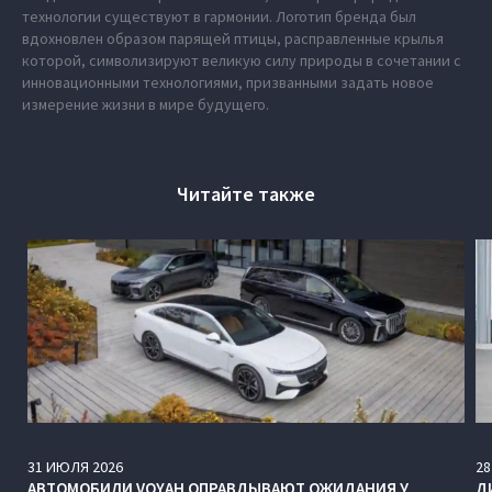
технологии существуют в гармонии. Логотип бренда был
вдохновлен образом парящей птицы, расправленные крылья
которой, символизируют великую силу природы в сочетании с
инновационными технологиями, призванными задать новое
измерение жизни в мире будущего.
Читайте также
31
ИЮЛЯ
2026
28
АВТОМОБИЛИ VOYAH ОПРАВДЫВАЮТ ОЖИДАНИЯ У
Д