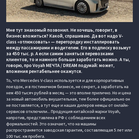
Мне тут знакомый позвонил. Не хочешь, говорит, в
бизнес вложиться? Какой, спрашиваю. Да вот надо V-
class «отлюксовать» — перегородку инсталлировать
между пассажирами и водителем. Его в подписку возьмут
за 450 тыс. р. А если самим заняться перевозками
клиентов, то и намного больше заработать можно. А ты,
говорю, про Voyah МЕЧТА / DREAM подумай: может,
вложения рентабельнее окажутся.
То, что Mercedes V-class используется и для корпоративных
поездок, и в гостиничном бизнесе, не секрет, а заработать на
нем 450 тысяч рублей в месяц — это вполне прилично. Но и цена
за новый автомобиль внушительная, тем более официально он
не поставляется, а тут еще и наших дилеров немцы от онлайн-
сервисов отключили... Продукция китайской марки Voyah,
напротив, представлена в РФ с соблюдением всех
формальностей. Это означает, что на машины
распространяется заводская гарантия, составляющая 5 лет или
100 тыс. км пробега.