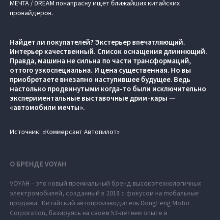
МЕЧТА / DREAM понапрасну ищет ближайших китайских
провайдеров.
Найдет ли покупателей? Экстерьер впечатляющий.
Интерьер качественный. Список оснащения длиннющий.
Правда, машина не сильна по части трансформаций,
оттого узкоспециальна. И цена существенная. Но вы
приобретаете внезапно наступившее будущее. Ведь
настолько продвинутыми когда-то были исключительно
экспериментальные выставочные дрим-кары —
«автомобили мечты».
Источник: «Коммерсант Автопилот»
О БРЕНДЕ VOYAH
VOYAH – это новый премиальный бренд высокотехнологичных
электромобилей, созданный в 2018 с фокусом на глобальные
продажи. Китайский автопроизводитель DongFeng Motor
Corporation, базируясь на своем 53-летнем опыте в