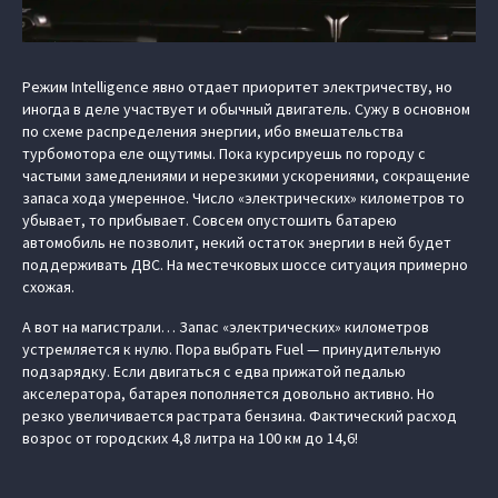
Режим Intelligence явно отдает приоритет электричеству, но
иногда в деле участвует и обычный двигатель. Сужу в основном
по схеме распределения энергии, ибо вмешательства
турбомотора еле ощутимы. Пока курсируешь по городу с
частыми замедлениями и нерезкими ускорениями, сокращение
запаса хода умеренное. Число «электрических» километров то
убывает, то прибывает. Совсем опустошить батарею
автомобиль не позволит, некий остаток энергии в ней будет
поддерживать ДВС. На местечковых шоссе ситуация примерно
схожая.
А вот на магистрали… Запас «электрических» километров
устремляется к нулю. Пора выбрать Fuel — принудительную
подзарядку. Если двигаться с едва прижатой педалью
акселератора, батарея пополняется довольно активно. Но
резко увеличивается растрата бензина. Фактический расход
возрос от городских 4,8 литра на 100 км до 14,6!