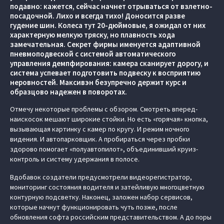
подавно: кажется, сейчас начнет отрываться от взлетно-
посадочной. Лихо и всегда тихо! Доносится разве
гудение шин. Колеса тут 20-дюймовые, я ожидал от них
характерную мелкую тряску, но плавность хода
замечательная. Секрет фирмы именуется адаптивной
пневмоподвеской с системой автоматического
управления демпфирования: камера сканирует дорогу, и
система успевает подготовить подвеску к восприятию
неровностей. Максивэн безупречно держит курс и
образцово надежен в поворотах.
Отмечу некоторые проблемы с обзором. Смотреть вперед-
наискосок мешают широкие стойки. Но есть «горячая» кнопка,
вызывающая картинку с камер по кругу. И режим ночного
видения. И автопарковщик. А пробираться через пробки
здорово помогает «полуавтопилот», объединивший круиз-
контроль и систему удержания в полосе.
Вдобавок создатели предусмотрели видеорегистратор,
мониторинг состояния водителя и затейливую многоцветную
контурную подсветку. Наконец, заложен набор сервисов,
которые начнут функционировать чуть позже, после
обновления софта российским представительством. А до поры