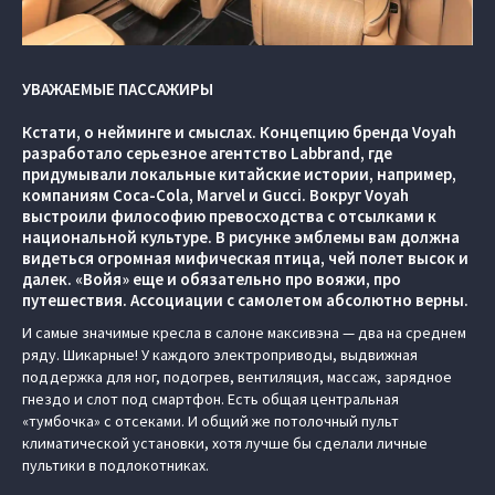
УВАЖАЕМЫЕ ПАССАЖИРЫ
Кстати, о нейминге и смыслах. Концепцию бренда Voyah
разработало серьезное агентство Labbrand, где
придумывали локальные китайские истории, например,
компаниям Coca-Cola, Marvel и Gucci. Вокруг Voyah
выстроили философию превосходства с отсылками к
национальной культуре. В рисунке эмблемы вам должна
видеться огромная мифическая птица, чей полет высок и
далек. «Войя» еще и обязательно про вояжи, про
путешествия. Ассоциации с самолетом абсолютно верны.
И самые значимые кресла в салоне максивэна — два на среднем
ряду. Шикарные! У каждого электроприводы, выдвижная
поддержка для ног, подогрев, вентиляция, массаж, зарядное
гнездо и слот под смартфон. Есть общая центральная
«тумбочка» с отсеками. И общий же потолочный пульт
климатической установки, хотя лучше бы сделали личные
пультики в подлокотниках.