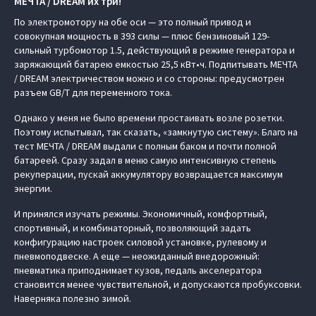
МЕЧТА / DREAM их три!
По электромотору на обе оси — это полный привод и
совокупная мощность в 393 силы — плюс бензиновый 129-
сильный турбомотор 1.5, действующий в режиме генератора и
заряжающий батарею емкостью 25,5 кВт•ч. Подпитывать МЕЧТА
/ DREAM электричеством можно и со стороны: предусмотрен
разъем GB/T для переменного тока.
Однако у меня не было времени простаивать возле розетки.
Поэтому испытывал, так сказать, «замкнутую систему». Благо на
тест МЕЧТА / DREAM выдали с полным баком и почти полной
батареей. Сразу задал в меню самую интенсивную степень
рекуперации, пускай аккумулятору возвращается максимум
энергии.
И принялся изучать режимы. Экономичный, комфортный,
спортивный, и комбинаторный, позволяющий задать
конфигурацию настроек силовой установке, рулевому и
пневмоподвеске. А еще — неожиданный внедорожный:
пневматика приподнимает кузов, педаль акселератора
становится менее чувствительной, и допускаются пробуксовки.
Наверняка полезно зимой.