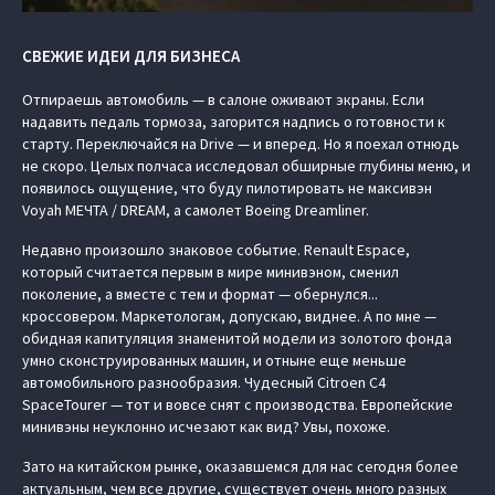
СВЕЖИЕ ИДЕИ ДЛЯ БИЗНЕСА
Отпираешь автомобиль — в салоне оживают экраны. Если
надавить педаль тормоза, загорится надпись о готовности к
старту. Переключайся на Drive — и вперед. Но я поехал отнюдь
не скоро. Целых полчаса исследовал обширные глубины меню, и
появилось ощущение, что буду пилотировать не максивэн
Voyah МЕЧТА / DREAM, а самолет Boeing Dreamliner.
Недавно произошло знаковое событие. Renault Espace,
который считается первым в мире минивэном, сменил
поколение, а вместе с тем и формат — обернулся...
кроссовером. Маркетологам, допускаю, виднее. А по мне —
обидная капитуляция знаменитой модели из золотого фонда
умно сконструированных машин, и отныне еще меньше
автомобильного разнообразия. Чудесный Citroen C4
SpaceTourer — тот и вовсе снят с производства. Европейские
минивэны неуклонно исчезают как вид? Увы, похоже.
Зато на китайском рынке, оказавшемся для нас сегодня более
актуальным, чем все другие, существует очень много разных