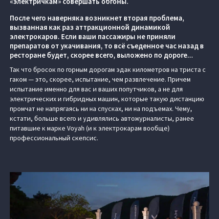
«электричкам» совершать обгоны.
После чего наверняка возникнет вторая проблема,
вызванная как раз аттракционной динамикой
электрокаров. Если ваши пассажиры не приняли
препаратов от укачивания, то всё съеденное час назад в
ресторане будет, скорее всего, выложено по дороге...
Так что бросок по горным дорогам эдак километров на триста с
гаком — это, скорее, испытание, чем развлечение. Причем
испытание именно для вас и ваших попутчиков, а не для
электрических и гибридных машин, которые такую дистанцию
промчат не напрягаясь ни на спусках, ни на подъемах. Чему,
кстати, больше всего и удивлялись автожурналисты, ранее
питавшие к марке Voyah (и к электрокарам вообще)
профессиональный скепсис.