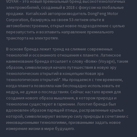
VOYAH – это новый премиальный бренд высокотехнологичных
электромобилей, созданный в 2018 с фокусом на глобальные
продажи. Китайский автопроизводитель DongFeng Motor
Corporation, базируясь на своем 53-летнем опыте в
автомобилестроении, открыл новое подразделение с целью
перезапустить и возглавить направление премиального
транспорта на электротяге.
В основе бренда лежит тренд на слияние современных
технологий и осознанного отношения к планете. Латинское
наименование бренда отсылает к слову «Вояж» (Voyage), таким
образом, символизируя начало путешествия в новую эру
технологических открытий в концепции Новая эра
технологических открытий*. Мы прощаемся с тем временем,
когда планета позволяла нам беспощадно использовать ее
недра, не думая о последствиях. Сейчас настало время для
создания нового образа мышления, в котором природа и
технологии существуют в гармонии. Логотип бренда был
вдохновлен образом парящей птицы, расправленные крылья
которой, символизируют великую силу природы в сочетании с
инновационными технологиями, призванными задать новое
измерение жизни в мире будущего.