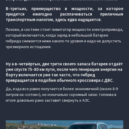
В-третьих, преимущество в мощности, за которое
придется ежегодно расплачиваться приличным
транспортным налогом, здесь едва ощущается.
Похоже, в системе стоит лимитатор мощности электропривода,
который включается, когда заряд в небольшой батарее
гибрида снижается ниже какого-то уровня и надо не допустить
чрезмерного истощения.
Ну а в-четвёртых, две трети своего запаса батарея отдаёт
уже спустя 75-80 км пути, после чего генерация энергии на
борту включается уже так часто, что гибрид
превращается в подобие обычного кроссовера с ДВС.
Да, езда все равно получается более экономичной (около 8-9
литров на «сотню»), но изначально скромный запас топлива в
итоге довольно рано заставит свернуть к АЗС.