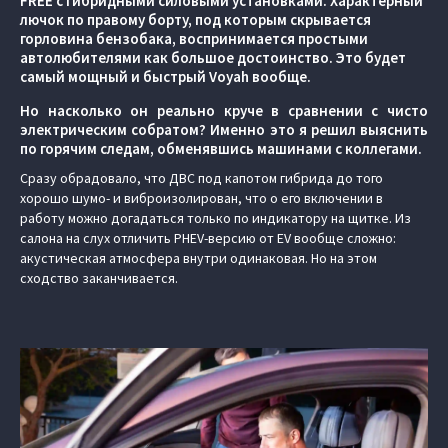
FREE c гибридными силовыми установками. Характерный
лючок по правому борту, под которым скрывается
горловина бензобака, воспринимается простыми
автолюбителями как большое достоинство. Это будет
самый мощный и быстрый Voyah вообще.
Но насколько он реально круче в сравнении с чисто
электрическим собратом? Именно это я решил выяснить
по горячим следам, обменявшись машинами с коллегами.
Сразу обрадовало, что ДВС под капотом гибрида до того
хорошо шумо- и виброизолирован, что о его включении в
работу можно догадаться только по индикатору на щитке. Из
салона на слух отличить PHEV-версию от EV вообще сложно:
акустическая атмосфера внутри одинаковая. Но на этом
сходство заканчивается.