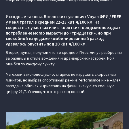
Исходные таковы. В «плоских» условиях Voyah ФРИ / FREE
у меня тратил в среднем 22-23 кВт·ч/100 км. На
скоростных участках или в коротких городских поездках
потребление могло вырасти до «тридцатки», но при
спокойной езде даже комбинированный расход
удавалось опустить под 20 кВт·ч/100 км.
В горах, думал, получим что-то среднее. Плюс-минус разброс из-
за разницы в стиле вождения и драйверских настроек. Но я
ошибся по каждому пункту.
Мы ехали законопослушно, старясь не нарушать скоростных
лимитов, но выбрав спортивный режим Performance и не жалея
заряда на обгонах. «Привезли» на финиш какую-то смешную
цифру 21,7. Уточню, что это расход полный.