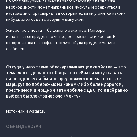
Но этот гламурный лайнер первого класса при первой же
необходимости может напрячь все мускулы и обернуться в
настоящий спортснаряд, за которым едва ли угонится какой-
нибудь злой седан с ревущим выпуском.
Ускорение с места — буквально ракетное. Маневры
исполняются предельно четко, без раскачки и кренов. В
поворотах хват за асфальт отличный, на пределе минивэн
стабилен…
Откуда у него такие обескураживающие свойства — это
тема для отдельного обзора, но сейчас я могу сказать
лишь одно: если бы мне предложили проехать тот же
маршрут по побережью на каком-либо более дорогом,
престижном и мощном автомобиле с ДВС, то я всё равно
выбрал бы электрическую «Мечту».
Источник: ev-start.ru
О БРЕНДЕ VOYAH