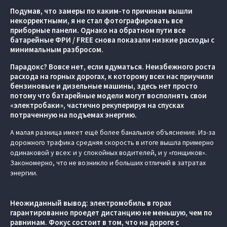
Подумав, что замеры по каким-то причинам вышли
некорректными, я не стал фотографировать все
приборные панели. Однако на обратном пути все
батарейные ФРИ / FREE снова показали низкие расходы с
минимальным разбросом.
Парадокс? Вовсе нет, если вдуматься. Неизбежного роста
расхода на горных дорогах, к которому всех нас приучили
бензиновые и дизельные машины, здесь нет просто
потому что батарейные модели могут восполнять свои
«электробаки», частично рекуперируя на спусках
потраченную на подъемах энергию.
А малая разница имеет ещё более банальное объяснение. Из-за
дорожного трафика средняя скорость в итоге вышла примерно
одинаковой у всех: и у спокойных водителей, и у «гонщиков».
Закономерно, что не возникло и больших отличий в затратах
энергии.
Неожиданный вывод: электромобиль в горах
гарантированно проедет дистанцию не меньшую, чем по
равнинам. Фокус состоит в том, что на дороге с