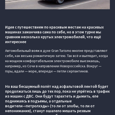
Идея с путешествием по красивым местам на красивых
машинах заманчива сама по себе, но в этом турне мы
сравним несколько крутых электромобилей, что ещё
интереснее
Автомобильный вояж в духе Gran Turismo многие представляют
себе, как весьма романтичную затею. Так всё и выглядит, когда
на мощном комфортабельном электромобиле выезжаешь,
например, из Сочи в направлении Новороссийска. Вокруг —
горы, вдали — море, впереди — петли серпантинов.
Но ваш бесшумный полёт над асфальтовой лентой будет
продолжаться лишь до тех пор, пока не упрётесь в трафик
из машин с ДВС. Они будут тарахтеть и дымить, еле
поднимаясь в подъемы, а отдельные
водители-«петролхэды» (то ли от злобы, то ли от
непонимания), станут ошалело мешать резвым