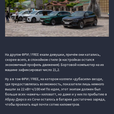
На другом ФРИ / FREE ехали девушки, причём они катались,
скорее всего, в спокойном стиле (в настройках остался
экономичный профиль движения). Бортовой компьютер на их
машине зафиксировал число 21,2.
Ну а в том ФРИ / FREE, на котором коллеги «дубасили» везде,
где предоставлялась возможность, показатели лишь немного
вышли за 22 кВт·ч/100 км! По идее, этот экипаж должен был
больше всех «нажечь» киловатт, но даже и у них по прибытию в
Абрау-Дюрсо из Сочи осталось в батарее достаточно заряда,
чтобы проехать ещё почти сотню километров.