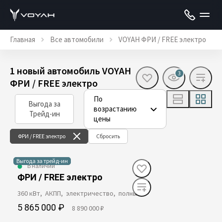
Главная
Все автомобили
VOYAH ФРИ / FREE электро
1 новый автомобиль VOYAH
3
ФРИ / FREE электро
По
Выгода за
возрастанию
Трейд-ин
цены
ФРИ / FREE электро
Сбросить
Выгода за трейд-ин
В наличии
ФРИ / FREE электро
360 кВт, АКПП, электричество, полный
5 865 000 ₽
8 890 000 ₽