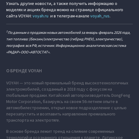
Узнать другие новости, а также получить информацию о
моделях и акциях бренда можно на странице официального
сайта VOYAH:
voyah.ru
и в телеграм-канале
voyah_rus
.
1
По данным о продажах новых автомобилей за январь-февраль 2026 года,
тип топлива: (бензин/электричество (гибрид PHEV), электричество),
география: вся РФ, источник: Информационно-аналитическая система
«РАДАР» ООО «АВТОСТАТ».
О БРЕНДЕ VOYAH
VOYAH — это новый премиальный бренд высокотехнологичных
электромобилей, созданный в 2018 году с фокусом на
глобальные продажи. Китайский автопроизводитель DongFeng
Motor Corporation, базируясь на своем 56-летнем опыте в
автомобилестроении, открыл новое подразделение с целью
перезапустить и возглавить направление премиального
транспорта на электротяге.
В основе бренда лежит тренд на слияние современных
технологий и осознанного отношения к планете. Латинское