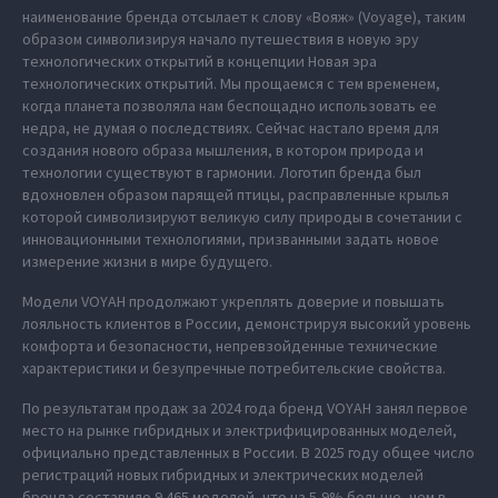
наименование бренда отсылает к слову «Вояж» (Voyage), таким
образом символизируя начало путешествия в новую эру
технологических открытий в концепции Новая эра
технологических открытий. Мы прощаемся с тем временем,
когда планета позволяла нам беспощадно использовать ее
недра, не думая о последствиях. Сейчас настало время для
создания нового образа мышления, в котором природа и
технологии существуют в гармонии. Логотип бренда был
вдохновлен образом парящей птицы, расправленные крылья
которой символизируют великую силу природы в сочетании с
инновационными технологиями, призванными задать новое
измерение жизни в мире будущего.
Модели VOYAH продолжают укреплять доверие и повышать
лояльность клиентов в России, демонстрируя высокий уровень
комфорта и безопасности, непревзойденные технические
характеристики и безупречные потребительские свойства.
По результатам продаж за 2024 года бренд VOYAH занял первое
место на рынке гибридных и электрифицированных моделей,
официально представленных в России. В 2025 году общее число
регистраций новых гибридных и электрических моделей
бренда составило 9 465 моделей, что на 5,9% больше, чем в