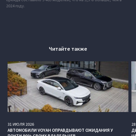
2024 году.
Читайте также
31
ИЮЛЯ
2026
28
АВТОМОБИЛИ VOYAH ОПРАВДЫВАЮТ ОЖИДАНИЯ У
Д
ПОЧТИ 90% СВОИХ ВЛАДЕЛЬЦЕВ
Ц